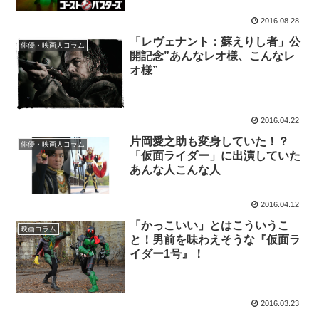
2016.08.28
「レヴェナント：蘇えりし者」公
俳優・映画人コラム
開記念”あんなレオ様、こんなレ
オ様”
2016.04.22
片岡愛之助も変身していた！？
俳優・映画人コラム
「仮面ライダー」に出演していた
あんな人こんな人
2016.04.12
「かっこいい」とはこういうこ
映画コラム
と！男前を味わえそうな『仮面ラ
イダー1号』！
2016.03.23