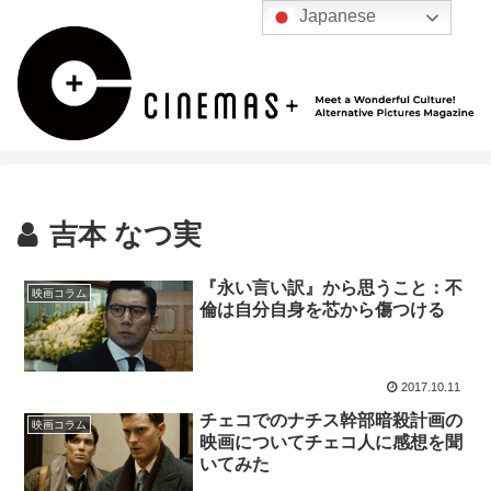
Japanese
吉本 なつ実
『永い言い訳』から思うこと：不
映画コラム
倫は自分自身を芯から傷つける
2017.10.11
チェコでのナチス幹部暗殺計画の
映画コラム
映画についてチェコ人に感想を聞
いてみた