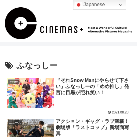
Japanese
ふなっしー
『それSnow Manにやらせて下さ
その他
い』ふなっしーの「めめ推し」発
言に目黒が照れ笑い！
2021.08.28
アクション・ギャグ・ラブ満載！
ニュース
劇場版「ラストコップ」新場面写
真