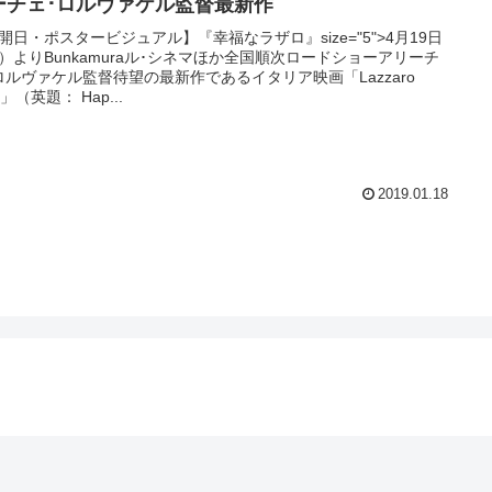
ーチェ･ロルヴァケル監督最新作
開日・ポスタービジュアル】『幸福なラザロ』size="5">4月19日
）よりBunkamuraル･シネマほか全国順次ロードショーアリーチ
ロルヴァケル監督待望の最新作であるイタリア映画「Lazzaro
ic」（英題： Hap...
2019.01.18