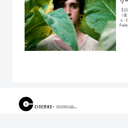
リ
【公
（金
ェ･
Fel