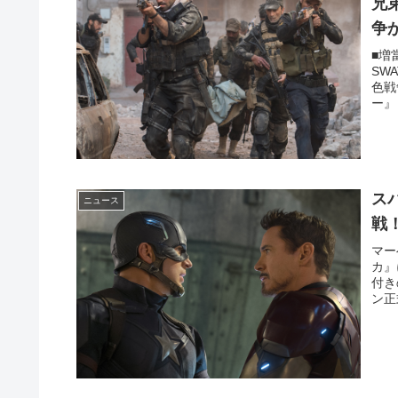
兄
争
■増
SW
色戦
ー』
ス
ニュース
戦
マー
カ』
付き
ン正