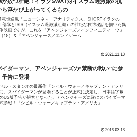
弟が放つ壮絶！イラクSWAT対イスラム過激派の抗
から浮かび上がってくるもの
當竜也連載「ニューシネマ・アナリティクス」SHORTイラクの
AT部隊とISIS（イスラム過激派組織）の壮絶な攻防秘話を描いた異
争映画ですが、これを『アベンジャーズ／インフィニティ・ウォ
（18）＆『アベンジャーズ／エンドゲーム...
2021.11.18
パイダーマン、アベンジャーズの“禁断の戦い”に参
！予告に登場
ベル・スタジオの最新作『シビル・ウォー／キャプテン・アメリ
に、スパイダーマンが登場することが正式に決定し、日本語字幕
のUS版予告が解禁となった。アベンジャーズに遂にスパイダーマ
式参戦！『シビル・ウォー／キャプテン・アメリカ』...
2016.03.13