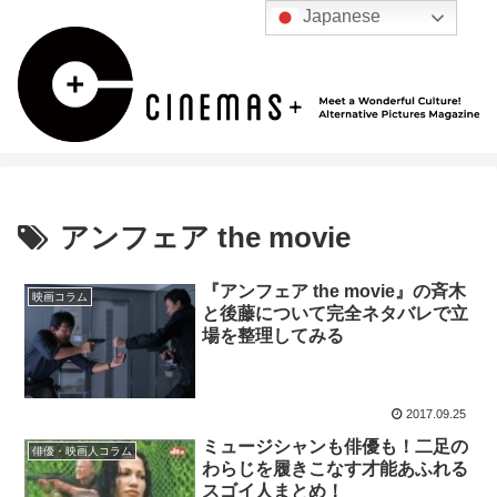
Japanese
アンフェア the movie
『アンフェア the movie』の斉木
映画コラム
と後藤について完全ネタバレで立
場を整理してみる
2017.09.25
ミュージシャンも俳優も！二足の
俳優・映画人コラム
わらじを履きこなす才能あふれる
スゴイ人まとめ！