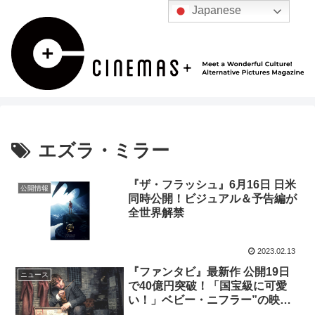
Japanese
エズラ・ミラー
『ザ・フラッシュ』6月16日 日米
公開情報
同時公開！ビジュアル＆予告編が
全世界解禁
2023.02.13
『ファンタビ』最新作 公開19日
ニュース
で40億円突破！「国宝級に可愛
い！」ベビー・ニフラー”の映像
が解禁