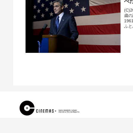
べ
(C)
歳の
19
ふと