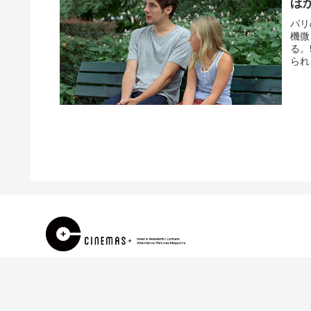
ほ
パリ
機微
る。
られ