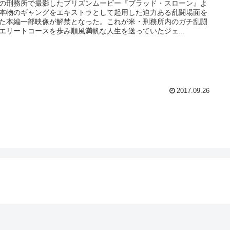
の刑務所で撮影したプリズンムービー『ブラッド・スローン』よ
本物のギャングをエキストラとして起用した迫力ある乱闘場面を
た本編一部映像が解禁となった。これが米・刑務所内のガチ乱闘
エリートコースを歩み順風満帆な人生を送っていたジェ...
2017.09.26