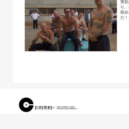
実在
り、
収め
だ！