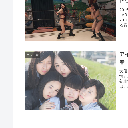
ビ
20
LA
20
る音
ア
ニュース
春
女優
情』
初主
は、