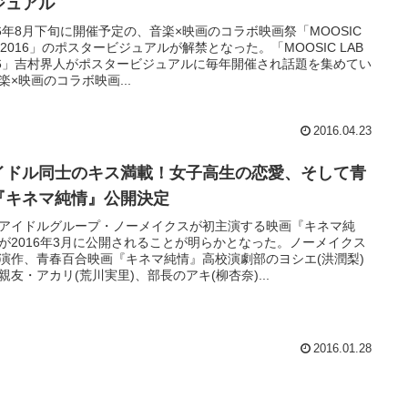
ジュアル
16年8月下旬に開催予定の、音楽×映画のコラボ映画祭「MOOSIC
B 2016」のポスタービジュアルが解禁となった。「MOOSIC LAB
16」吉村界人がポスタービジュアルに毎年開催され話題を集めてい
楽×映画のコラボ映画...
2016.04.23
イドル同士のキス満載！女子高生の恋愛、そして青
『キネマ純情』公開決定
アイドルグループ・ノーメイクスが初主演する映画『キネマ純
が2016年3月に公開されることが明らかとなった。ノーメイクス
演作、青春百合映画『キネマ純情』高校演劇部のヨシエ(洪潤梨)
親友・アカリ(荒川実里)、部長のアキ(柳杏奈)...
2016.01.28