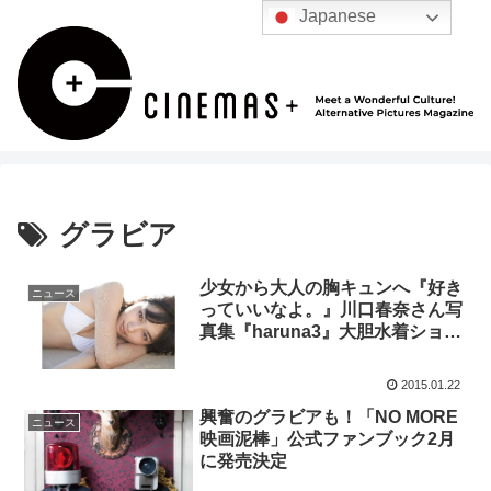
Japanese
グラビア
少女から大人の胸キュンへ『好き
ニュース
っていいなよ。』川口春奈さん写
真集『haruna3』大胆水着ショッ
トも！
2015.01.22
興奮のグラビアも！「NO MORE
ニュース
映画泥棒」公式ファンブック2月
に発売決定