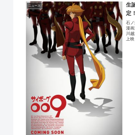
生
ニュース
定
石ノ
漫画
川越
上映