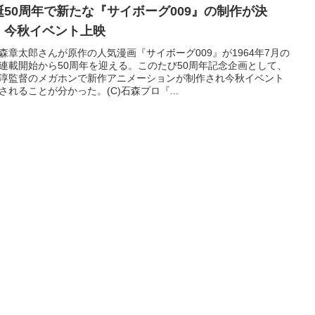
誕50周年で新たな『サイボーグ009』の制作が決
！今秋イベント上映
森章太郎さんが原作の人気漫画『サイボーグ009』が1964年7月の
連載開始から50周年を迎える。このたび50周年記念企画として、
淳監督のメガホンで新作アニメーションが制作され今秋イベント
されることが分かった。(C)石森プロ『...