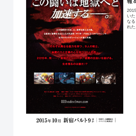
報
20
いた
なる
れた