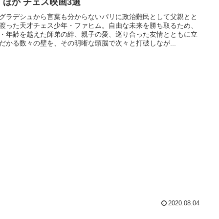
』ほか チェス映画3選
グラデシュから言葉も分からないパリに政治難民として父親とと
渡った天才チェス少年・ファヒム。自由な未来を勝ち取るため、
・年齢を越えた師弟の絆、親子の愛、巡り合った友情とともに立
だかる数々の壁を、その明晰な頭脳で次々と打破しなが...
2020.08.04