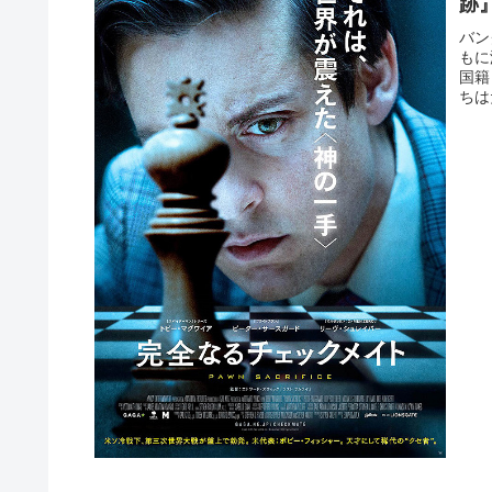
跡
バン
もに
国籍
ちは