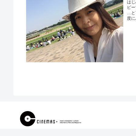
はじ
ビー
…と
度に