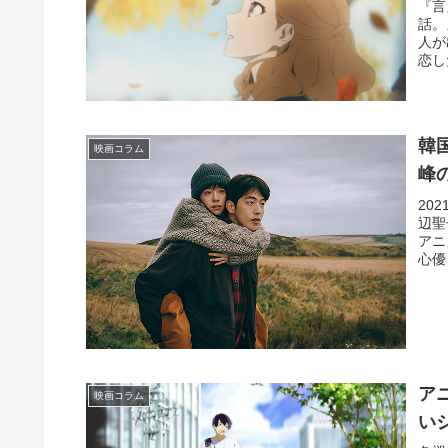
『言
話。
人が
恋し
韓
映画コラム
峰
20
辺聖
アニ
心優
ア
映画コラム
い