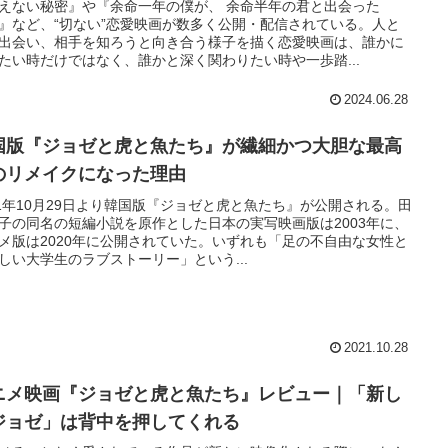
えない秘密』や『余命一年の僕が、 余命半年の君と出会った
』など、“切ない”恋愛映画が数多く公開・配信されている。人と
出会い、相手を知ろうと向き合う様子を描く恋愛映画は、誰かに
たい時だけではなく、誰かと深く関わりたい時や一歩踏...
2024.06.28
国版『ジョゼと虎と魚たち』が繊細かつ大胆な最高
のリメイクになった理由
21年10月29日より韓国版『ジョゼと虎と魚たち』が公開される。田
子の同名の短編小説を原作とした日本の実写映画版は2003年に、
メ版は2020年に公開されていた。いずれも「足の不自由な女性と
しい大学生のラブストーリー」という...
2021.10.28
ニメ映画『ジョゼと虎と魚たち』レビュー｜「新し
ジョゼ」は背中を押してくれる