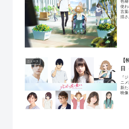
色褪
使わ
言葉
揺さ
【
ニュース
日
『ジ
ニメ
新た
映像