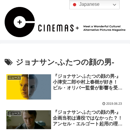
Japanese
ジョナサン-ふたつの顔の男-
『ジョナサン-ふたつの顔の男-』
ニュース
小津安二郎や村上春樹が好き！
ビル・オリバー監督が影響を受け
た作品とは？
2019.06.23
『ジョナサン-ふたつの顔の男-』
ニュース
企画当初は適役ではなかった？！
アンセル・エルゴート起用の理由
に迫る！