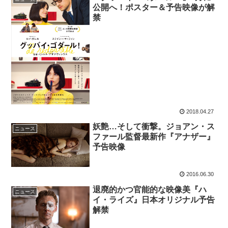
公開へ！ポスター＆予告映像が解
禁
2018.04.27
妖艶…そして衝撃。ジョアン・ス
ニュース
ファール監督最新作『アナザー』
予告映像
2016.06.30
退廃的かつ官能的な映像美『ハ
ニュース
イ・ライズ』日本オリジナル予告
解禁