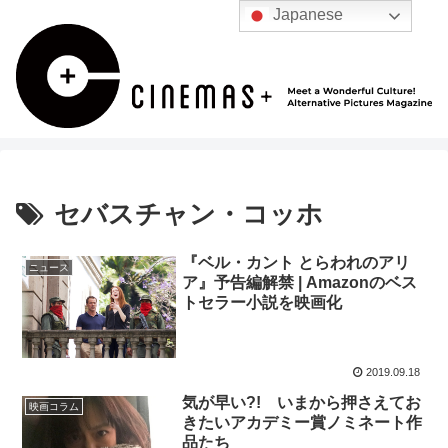
Japanese
セバスチャン・コッホ
『ベル・カント とらわれのアリ
ニュース
ア』予告編解禁 | Amazonのベス
トセラー小説を映画化
2019.09.18
気が早い?! いまから押さえてお
映画コラム
きたいアカデミー賞ノミネート作
品たち