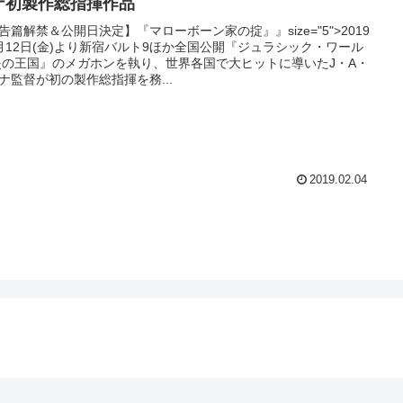
ナ初製作総指揮作品
告篇解禁＆公開日決定】『マローボーン家の掟』』size="5">2019
月12日(金)より新宿バルト9ほか全国公開『ジュラシック・ワール
炎の王国』のメガホンを執り、世界各国で大ヒットに導いたJ・A・
ナ監督が初の製作総指揮を務...
2019.02.04