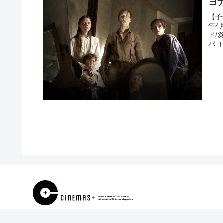
ヨ
【予
年4
ド/
バヨ