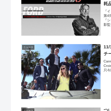
耗
『イ
第4
『シ
影監
1
ニュース
チ
Cann
Cro
只今
つ
ニュース