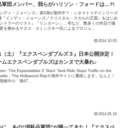
品軍団メンバー、我らがハリソン・フォードは…?!
ンディ・ジョーンズ』第5弾が製作中？：シネマトゥデイシリーズ
弾『インディ・ジョーンズ／クリスタル・スカルの王国』をはじめ
ンドラーのリスト』『リンカーン』…等など、数多くの作品で撮
督を務めるヤヌス・カミンスキー氏によるプロジェ...
2014.10.03
1/1（土）『エクスペンダブルズ３』日本公開決定！
ームエクスペンダブルズはカンヌで大暴れ♪
es: 'The Expendables 3' Stars' Tank Ride Stops Traffic on the
isette：The Hollywood Rep※海外サイトに遷移します。なんと！
開催中の「第67...
2014.05.19
いに、あの“消耗品軍団”が帰ってきた！『エクスペ