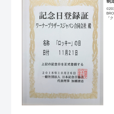
制
©20
BR
『ク