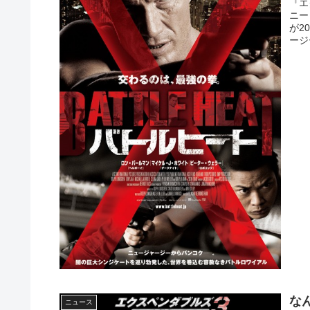
『エ
ニー
が2
ージ
な
ニュース