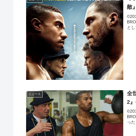
敵
©20
BR
とし
全
ニュース
2
©20
BR
った