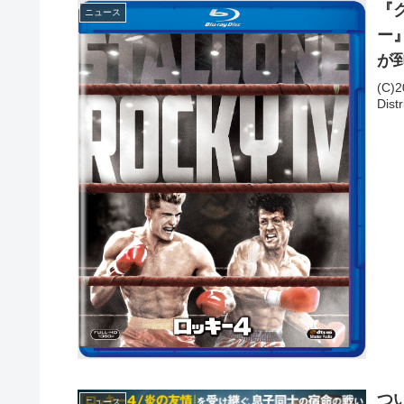
『
ニュース
ー
が
(C)2
Dist
つ
ニュース