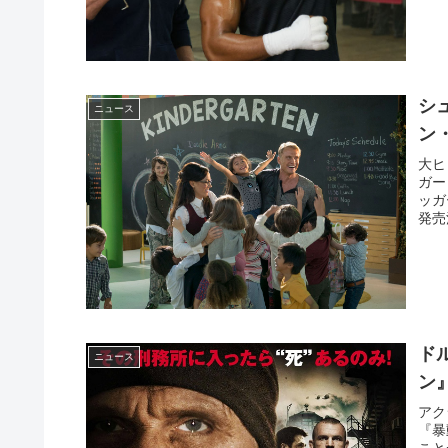
シ
ニュース
ン
大ヒ
ガー
ッガ
発売
ド
ニュース
ン
アク
『暴