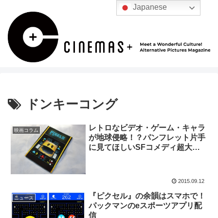
Japanese
ドンキーコング
レトロなビデオ・ゲーム・キャラ
映画コラム
が地球侵略！？パンフレット片手
に見てほしいSFコメディ超大作
『ピクセル』！
2015.09.12
『ピクセル』の余韻はスマホで！
ニュース
パックマンのeスポーツアプリ配
信