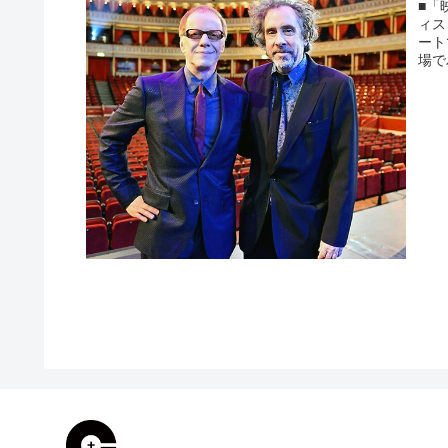
■「
ィス
ート
場で