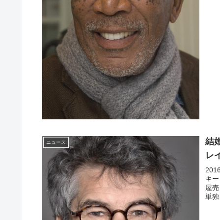
結
ニュース
レ
20
キー
屋売
単独