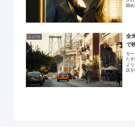
され
眺め
全
ニュース
で
モー
たす
より
説を