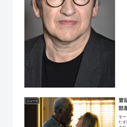
冒
ニュース
部
モー
たす