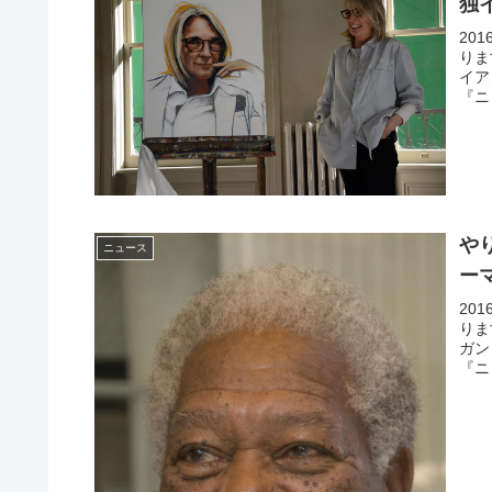
独
20
りま
イア
『ニ
や
ニュース
ー
20
りま
ガン
『ニ