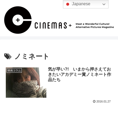
Japanese
ノミネート
気が早い?! いまから押さえてお
映画コラム
きたいアカデミー賞ノミネート作
品たち
2016.01.27