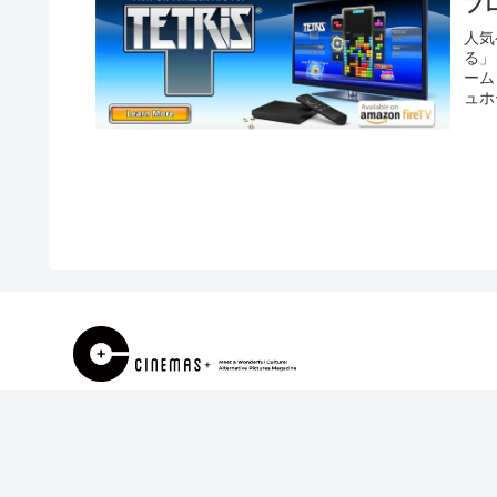
ブ
人気
る」
ーム
ュホ