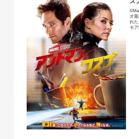
ス
©Ma
オ最
れた
モア