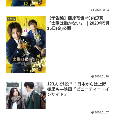
2020.08.04
【予告編】藤原竜也×竹内涼真
予告編
『太陽は動かない』 ｜2020年5月
15日(金)公開
2020.01.16
123人で1役？！日本からは上野
ニュース
樹里も―映画『ビューティー・イ
ンサイド』
2016.01.07