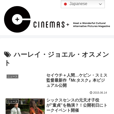
Japanese
ハーレイ・ジョエル・オスメン
ト
セイウチ＋人間…ケビン・スミス
ニュース
監督最新作『Mr.タスク』本ビジ
ュアル公開
2015.06.14
シックスセンスの元天才子役
ニュース
が”童貞”を熱演？！公開初日にト
ークイベント開催