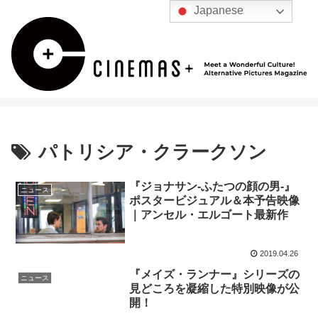
Japanese
パトリシア・クラークソン
『ジョナサン-ふたつの顔の男-』
ニュース
ポスタービジュアル＆本予告映像
｜アンセル・エルゴート最新作
2019.04.26
『メイズ・ランナー』シリーズの
ニュース
見どころを凝縮した特別映像が公
開！