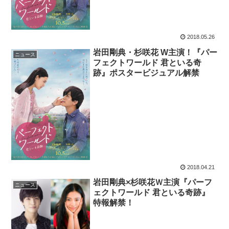
2018.05.26
岩田剛典・杉咲花 W主演！『パー
ニュース
フェクトワールド 君といる奇
跡』ポスタービジュアル解禁
2018.04.21
岩田剛典×杉咲花Ｗ主演『パーフ
ニュース
ェクトワールド 君といる奇跡』
特報解禁！