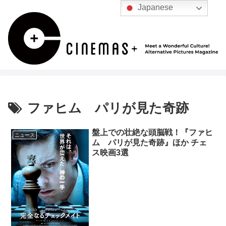
Japanese
ファヒム パリが見た奇跡
盤上での壮絶な頭脳戦！『ファヒ
ニュース
ム パリが見た奇跡』ほか チェ
ス映画3選