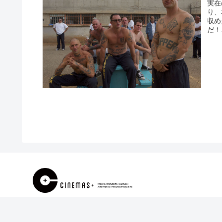
実在
り、
収め
だ！