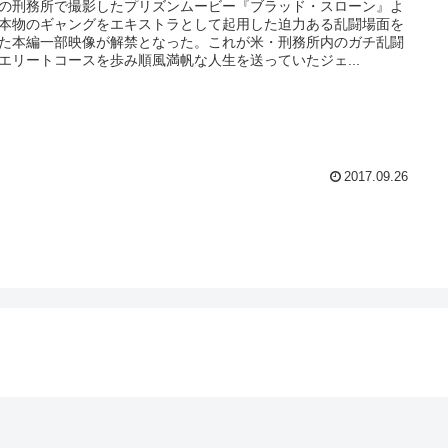
の刑務所で撮影したプリズンムービー『ブラッド・スローン』よ
本物のギャングをエキストラとして起用した迫力ある乱闘場面を
た本編一部映像が解禁となった。これが米・刑務所内のガチ乱闘
エリートコースを歩み順風満帆な人生を送っていたジェ...
2017.09.26