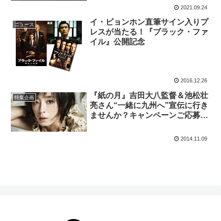
2021.09.24
イ・ビョンホン直筆サイン入りプ
ニュース
レスが当たる！『ブラック・ファ
イル』公開記念
2016.12.26
『紙の月』吉田大八監督＆池松壮
特集企画
亮さん“一緒に九州へ”宣伝に行き
ませんか？キャンペーンご応募締
め切りは本日9日（日）まで♪
2014.11.09