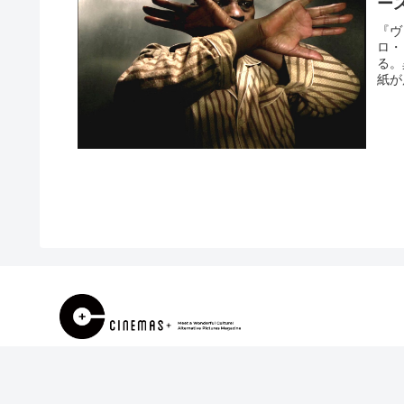
ー
『ヴ
ロ・
る。
紙が