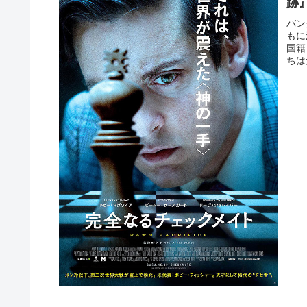
跡
バン
もに
国籍
ちは