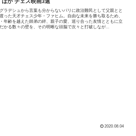
』ほか チェス映画3選
グラデシュから言葉も分からないパリに政治難民として父親とと
渡った天才チェス少年・ファヒム。自由な未来を勝ち取るため、
・年齢を越えた師弟の絆、親子の愛、巡り合った友情とともに立
だかる数々の壁を、その明晰な頭脳で次々と打破しなが...
2020.08.04