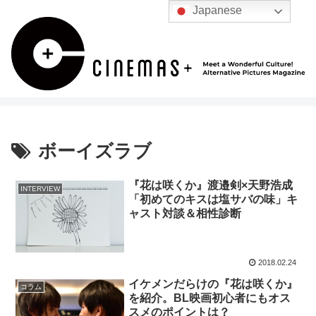
Japanese
ボーイズラブ
『花は咲くか』渡邉剣×天野浩成
INTERVIEW
「初めてのキスは塩サバの味」キ
ャスト対談＆相性診断
2018.02.24
イケメンだらけの『花は咲くか』
コラム
を紹介。BL映画初心者にもオス
スメのポイントは？