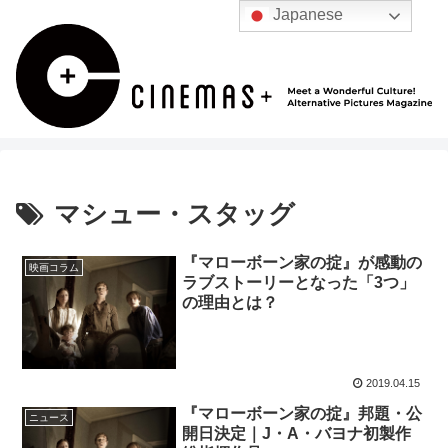
Japanese
マシュー・スタッグ
『マローボーン家の掟』が感動の
映画コラム
ラブストーリーとなった「3つ」
の理由とは？
2019.04.15
『マローボーン家の掟』邦題・公
ニュース
開日決定｜J・A・バヨナ初製作