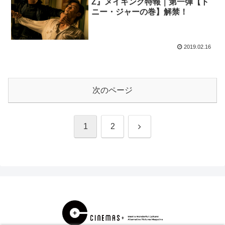
Z』メイキング特報｜第一弾【ト
ニー・ジャーの巻】解禁！
2019.02.16
次のページ
次
1
2
へ