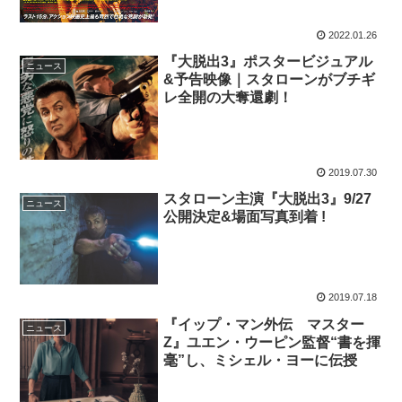
2022.01.26
『大脱出3』ポスタービジュアル
ニュース
&予告映像｜スタローンがブチギ
レ全開の大奪還劇！
2019.07.30
スタローン主演『大脱出3』9/27
ニュース
公開決定&場面写真到着 !
2019.07.18
『イップ・マン外伝 マスター
ニュース
Z』ユエン・ウーピン監督“書を揮
毫”し、ミシェル・ヨーに伝授