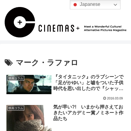
Japanese
マーク・ラファロ
『タイタニック』のラブシーンで
映画コラム
「足がかゆい」と嘘をついた子供
時代を思い出したので『シャッタ
ー・アイランド』を紹介します…
2016.03.09
気が早い?! いまから押さえてお
映画コラム
きたいアカデミー賞ノミネート作
品たち