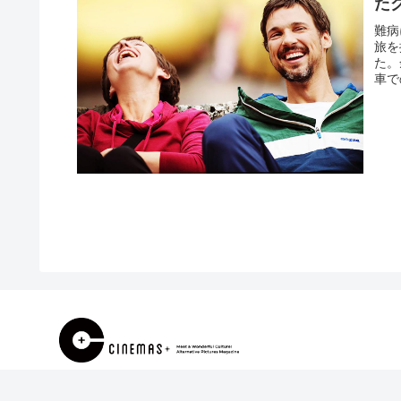
た
難病
旅を
た。
車で