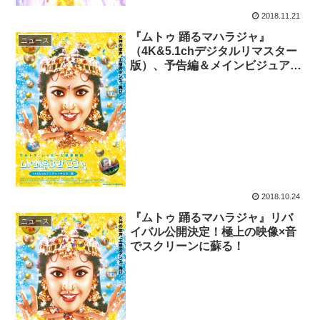
2018.11.21
『ムトゥ 踊るマハラジャ』
ニュース
（4K&5.1chデジタルリマスター
版）、予告編＆メインビジュアル
が完成！
2018.10.24
『ムトゥ 踊るマハラジャ』リバ
ニュース
イバル公開決定！極上の映像×音
でスクリーンに蘇る！