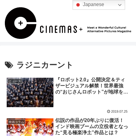
Japanese
ラジニカーント
『ロボット2.0』公開決定＆ティ
ニュース
ザービジュアル解禁！世界最強
の“おじさんロボット”が地球を救
う！
2019.07.25
伝説の作品が20年ぶりに復活！
映画コラム
インド映画ブームの立役者となっ
た“見る極楽浄土”作品とは？