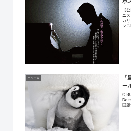
ホ
【公
ニス
カリ
ンス映
『
ニュース
ー
© B
Dai
国版