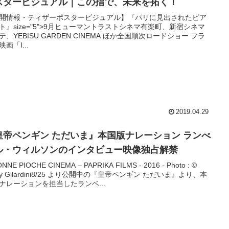
゚スタービジュアル｜この指で、未来を拓く！
開情報・ティザーポスタービジュアル】『パリに見出されたピア
ト』size="5">9月ヒューマントラストシネマ有楽町、新宿シネマ
テ、YEBISU GARDEN CINEMA ほか全国順次ロードショー フラ
画「I...
2019.04.29
皇帝ペンギン ただいま』本国版ナレーション ランべ
ル・ウィルソンのインタビュー映像独占解禁
ONNE PIOCHE CINEMA – PAPRIKA FILMS - 2016 - Photo : ©
sy Gilardini8/25 より公開中の『皇帝ペンギン ただいま』より、本
ナレーションを担当したランベ...