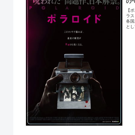
の
【ポ
ラス
各国
とし