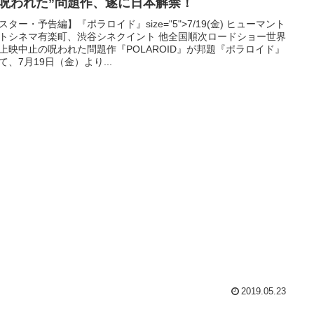
“呪われた”問題作、遂に日本解禁！
スター・予告編】『ポラロイド』size="5">7/19(金) ヒューマント
トシネマ有楽町、渋谷シネクイント 他全国順次ロードショー世界
上映中止の呪われた問題作『POLAROID』が邦題『ポラロイド』
て、7月19日（金）より...
2019.05.23