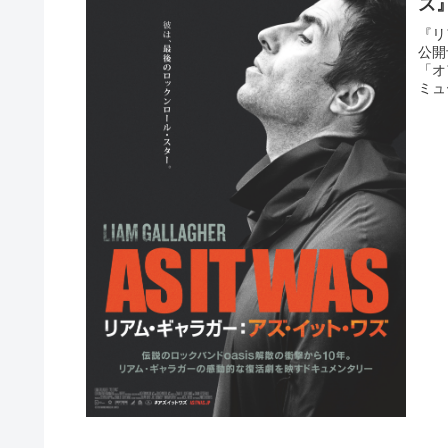
ズ
『リ
公開
「オ
ミュ