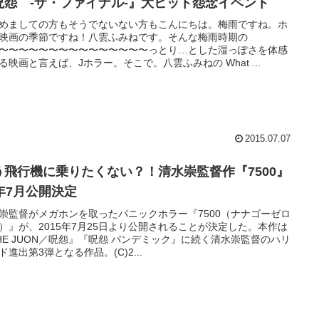
呪怨 -ザ・ファイナル-』大ヒット怨念イベント
めましての方もそうでないない方もこんにちは。梅雨ですね。ホ
映画の季節ですね！八雲ふみねです。そんな梅雨時期の
〜〜〜〜〜〜〜〜〜〜〜〜〜〜〜っとり…とした湿っぽさを体感
る映画と言えば、Jホラー。そこで。八雲ふみねの What ...
2015.07.07
う飛行機に乗りたくない？！清水崇監督作『7500』
5年7月公開決定
崇監督がメガホンを取ったパニックホラー『7500（ナナゴーゼロ
）』が、2015年7月25日より公開されることが決定した。本作は
HE JUON／呪怨』『呪怨 パンデミック』に続く清水崇監督のハリ
ド進出第3弾となる作品。(C)2...