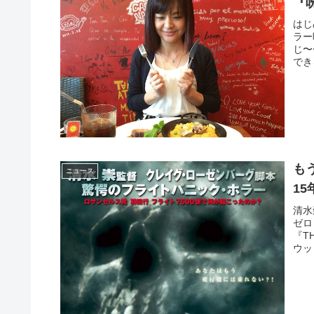
『
はじ
ラー
じ〜
でき
も
ニュース
1
清水
ゼロ
『T
ウッ