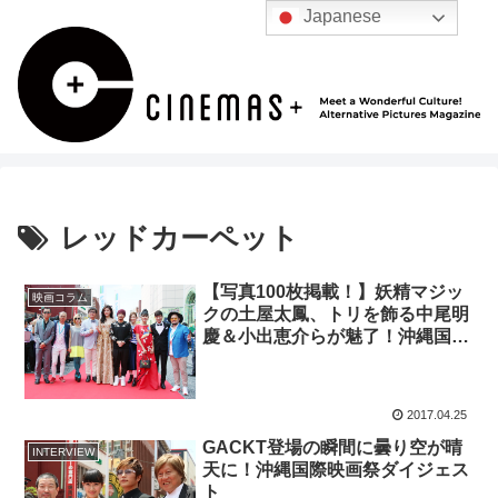
Japanese
レッドカーペット
【写真100枚掲載！】妖精マジッ
映画コラム
クの土屋太鳳、トリを飾る中尾明
慶＆小出恵介らが魅了！沖縄国際
映画祭のレッドカーペット
2017.04.25
GACKT登場の瞬間に曇り空が晴
INTERVIEW
天に！沖縄国際映画祭ダイジェス
ト