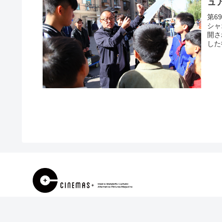
ュ
第6
シャ
開さ
した