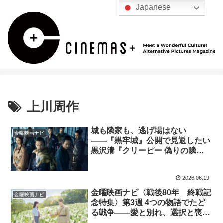
Japanese
上川周作
城も隣家も、逃げ場はない
金曜映画ナビ
――『黒牢城』公開で見返したい
黒沢清『クリーピー 偽りの隣
人』の怖さ
2026.06.19
金曜映画ナビ〈戦後80年 終戦記
金曜映画ナビ
念特集〉第3週 4つの物語でたど
る戦争——愛と別れ、選択と喪
失、そして未来