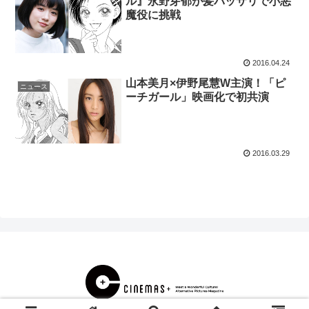
ル』永野芽郁が髪バッサリで小悪
魔役に挑戦
2016.04.24
山本美月×伊野尾慧W主演！「ピ
ニュース
ーチガール」映画化で初共演
2016.03.29