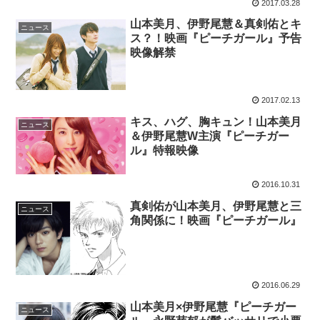
2017.03.28
山本美月、伊野尾慧＆真剣佑とキ
ニュース
ス？！映画『ピーチガール』予告
映像解禁
2017.02.13
キス、ハグ、胸キュン！山本美月
ニュース
＆伊野尾慧W主演『ピーチガー
ル』特報映像
2016.10.31
真剣佑が山本美月、伊野尾慧と三
ニュース
角関係に！映画『ピーチガール』
2016.06.29
山本美月×伊野尾慧『ピーチガー
ニュース