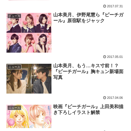
2017.07.31
山本美月、伊野尾慧ら『ピーチガ
ニュース
ール』原宿駅をジャック
2017.05.01
山本美月、もう…キス寸前！？
ニュース
『ピーチガール』胸キュン新場面
写真
2017.04.06
映画『ピーチガール』上田美和描
ニュース
き下ろしイラスト解禁